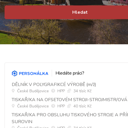
Hledat
Hledáte práci?
DĚLNÍK V POLYGRAFIKCÉ VÝROBĚ (m/ž)
České Budějovice
HPP
34 tísíc Kč
TISKAŘ/KA NA OFSETOVÉM STROJI-STROJMISTR/OVÁ
České Budějovice
HPP
40 tísíc Kč
TISKAŘ/KA PRO OBSLUHU TISKOVÉHO STROJE A PŘ
SUROVIN