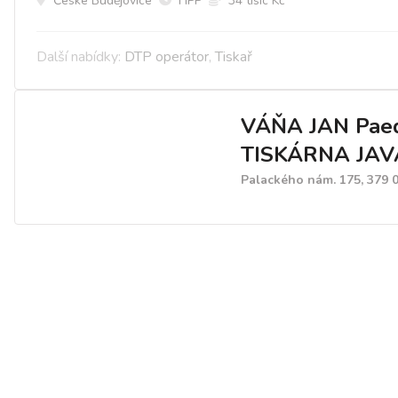
České Budějovice
HPP
34 tísíc Kč
Další nabídky:
DTP operátor
,
Tiskař
VÁŇA JAN Paed
TISKÁRNA JAV
Palackého nám. 175, 379 