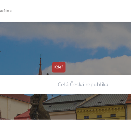
sočina
Kde?