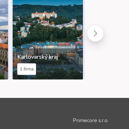
Karlovarský kraj
Královéhradec
1 firma
7 firem
Primecore s.r.o.