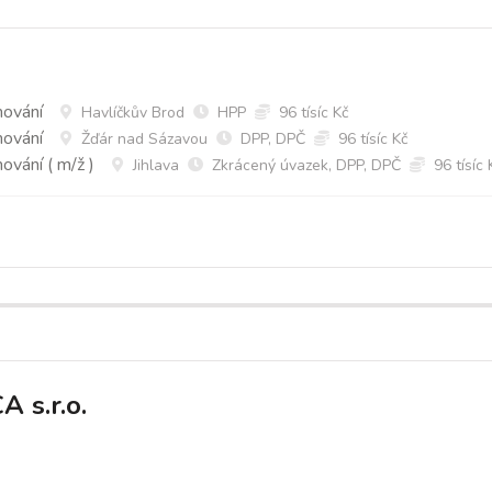
mování
Havlíčkův Brod
HPP
96 tísíc Kč
mování
Žďár nad Sázavou
DPP, DPČ
96 tísíc Kč
ování ( m/ž )
Jihlava
Zkrácený úvazek, DPP, DPČ
96 tísíc 
 s.r.o.