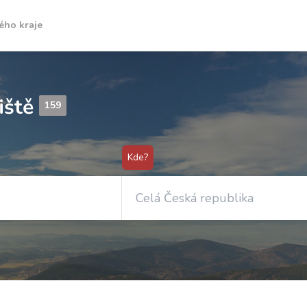
ého kraje
iště
159
Kde?