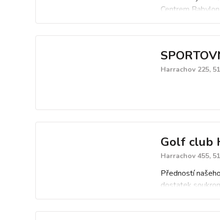
Centrem Babylon v
zahrát na kompakt
SPORTOVN
Harrachov 225, 5
Golf club 
Harrachov 455, 5
Předností našeho 
dostatek soukromí
projektu rodinný 