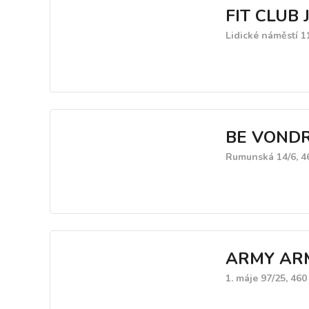
FIT CLUB J
Lidické náměstí 11
BE VOND
Rumunská 14/6, 4
ARMY ARMS
1. máje 97/25, 460