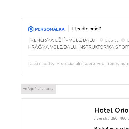
Hledáte práci?
TRENÉR/KA DĚTÍ - VOLEJBALU
Liberec
HRÁČ/KA VOLEJBALU, INSTRUKTOR/KA SPOR
Další nabídky:
Profesionální sportovec
,
Trenér/inst
veřejné záznamy
Hotel Orion
Jizerská 250, 460 
Poskytujeme ubyt