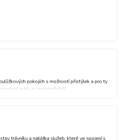
ulůžkových pokojích s možností přistýlek a pro ty
okojí jistě i ty nejnáročnější.
stav trávníku a nabídka služeb, které ve spojení s