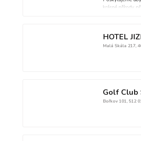
krásné přírody, př
oblastí zimních sp
HOTEL JI
Malá Skála 217, 4
Golf Club
Bořkov 101, 512 0