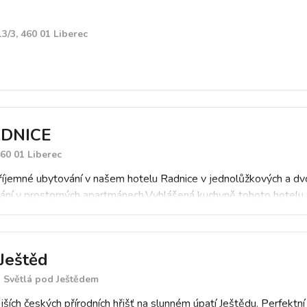
/3, 460 01 Liberec
DNICE
60 01 Liberec
říjemné ubytování v našem hotelu Radnice v jednolůžkových a dvo
ání v prostorných apartmánech.Vyhlášená kuchyně tohoto hotelu usp
Ještěd
3 Světlá pod Ještědem
jších českých přírodních hřišť na slunném úpatí Ještědu. Perfektní 