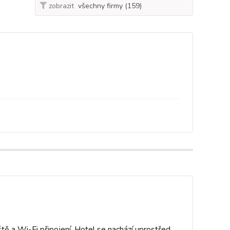
zobrazit
ště a Wi-Fi připojení. Hotel se nachází uprostřed