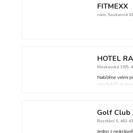
FITMEXX
nám. Soukenné 613
HOTEL RA
Moskevská 10/5, 4
Nabízíme velmi p
náročnější ubytov
Golf Club 
Rozstání 5, 463 4
Jedno z nejkrásně