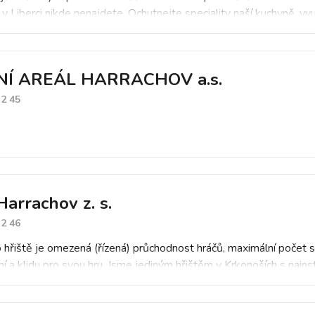
 Liberci nikde nenajdete. Ochutnejte speciality naší kuchyně, využ
ní hřiště umístěné do malebné krajiny.
Í AREÁL HARRACHOV a.s.
12 45
Harrachov z. s.
12 46
hřiště je omezená (řízená) průchodnost hráčů, maximální počet skup
 a klidu pro svou hru. Jsme jediným hřištěm v Krkonoších s nainst
golf - "Family Courses", děti se tak stávají rovnocennými partnery