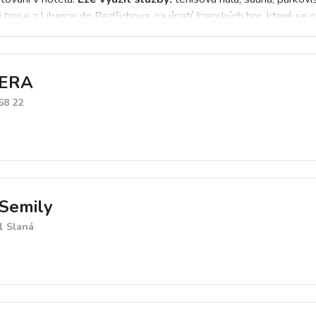
i trase z Liberce do Bedřichova, na úpatí Jizerských hor, které se 
ortů.
ZERA
68 22
 Semily
1 Slaná