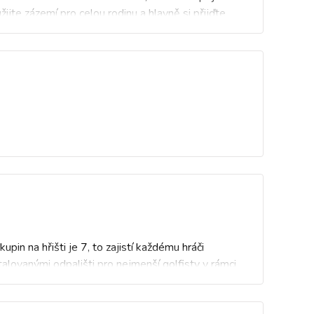
ijte zázemí pro celou rodinu a hlavně si přijďte
in na hřišti je 7, to zajistí každému hráči
alovanými odpališti pro nejmenší golfisty v rámci
 svých rodičů.