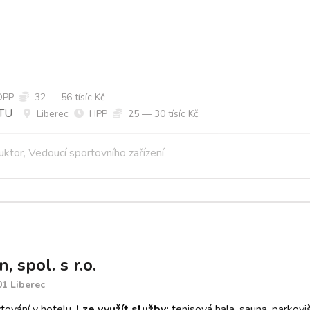
DPP
32 — 56 tísíc Kč
TU
Liberec
HPP
25 — 30 tísíc Kč
ruktor
,
Vedoucí sportovního zařízení
, spol. s r.o.
01 Liberec
ování v hotelu.
Lze využít služby:
tenisová hala, sauna, parkovi