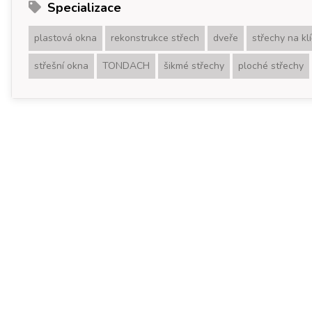
Specializace
plastová okna
rekonstrukce střech
dveře
střechy na klí
střešní okna
TONDACH
šikmé střechy
ploché střechy