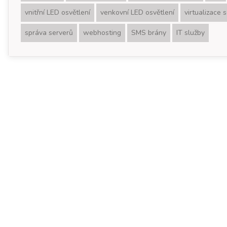
vnitřní LED osvětlení
venkovní LED osvětlení
virtualizace 
správa serverů
webhosting
SMS brány
IT služby