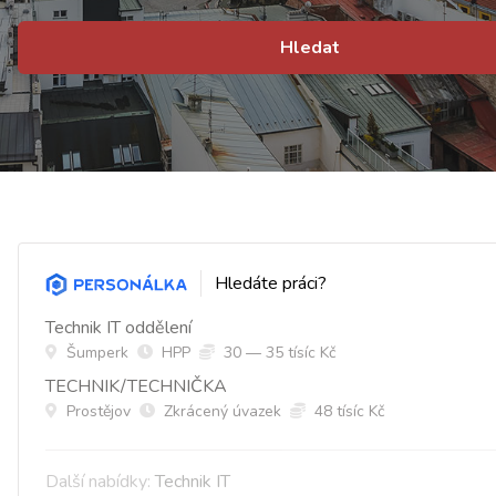
Hledat
Hledáte práci?
Technik IT oddělení
Šumperk
HPP
30 — 35 tísíc Kč
TECHNIK/TECHNIČKA
Prostějov
Zkrácený úvazek
48 tísíc Kč
Další nabídky:
Technik IT